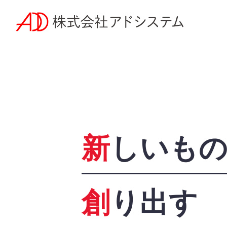
新
しいも
創
り出す